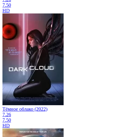
7.50
HD
Тёмное облако (2022)
7.26
7.50
HD