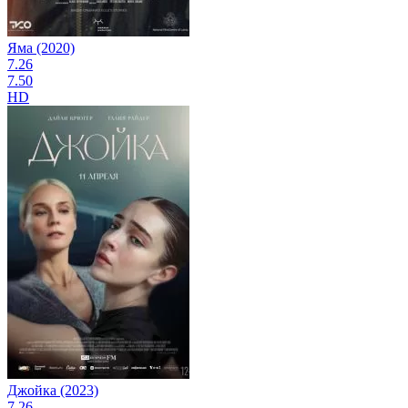
Яма (2020)
7.26
7.50
HD
Джойка (2023)
7.26