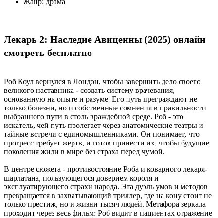
Жанр:
драма
Лекарь 2: Наследие Авиценны (2025) онлайн
смотреть бесплатно
Роб Коул вернулся в Лондон, чтобы завершить дело своего
великого наставника - создать систему врачевания,
основанную на опыте и разуме. Его путь преграждают не
только болезни, но и собственные сомнения в правильности
выбранного пути в столь враждебной среде. Роб - это
искатель, чей путь пролегает через анатомические театры и
тайные встречи с единомышленниками. Он понимает, что
прогресс требует жертв, и готов принести их, чтобы будущие
поколения жили в мире без страха перед чумой.
В центре сюжета - противостояние Роба и коварного лекаря-
шарлатана, пользующегося доверием короля и
эксплуатирующего страхи народа. Эта дуэль умов и методов
превращается в захватывающий триллер, где на кону стоит не
только престиж, но и жизни тысяч людей. Метафора зеркала
проходит через весь фильм: Роб видит в пациентах отражение